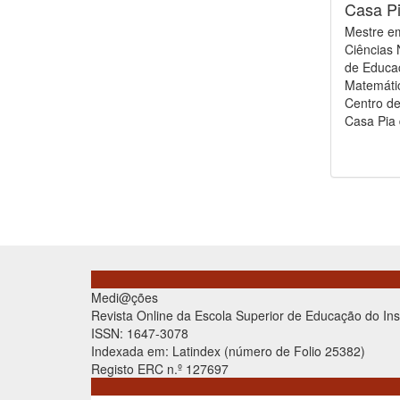
Casa Pi
Mestre em
Ciências 
de Educaç
Matemátic
Centro d
Casa Pia 
Medi@ções
Revista Online da Escola Superior de Educação do Inst
ISSN: 1647-3078
Indexada em: Latindex (número de Folio 25382)
Registo ERC n.º 127697