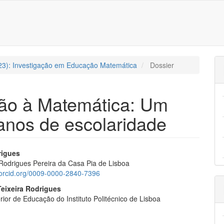
##
023): Investigação em Educação Matemática
Dossier
ção à Matemática: Um
 anos de escolaridade
ap3.article.sidebar##
gins.themes.bootstrap3.article.m
rigues
odrigues Pereira da Casa Pia de Lisboa
//orcid.org/0009-0000-2840-7396
Teixeira Rodrigues
ior de Educação do Instituto Politécnico de Lisboa