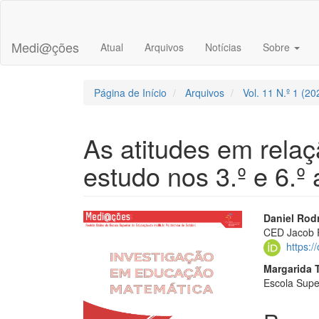
##plugins.themes.bootstrap3.accessible_menu.main_navigation
##plugins.themes.bootstrap3.accessible_menu.main_content##
##plugins.themes.bootstrap3.accessible_menu.sidebar##
Medi@ções
Atual
Arquivos
Notícias
Sobre
Página de Início
Arquivos
Vol. 11 N.º 1 (2
As atitudes em rela
estudo nos 3.º e 6.º
##plugins.themes.bootstr
##plu
Daniel Rod
CED Jacob R
https:
Margarida 
Escola Super