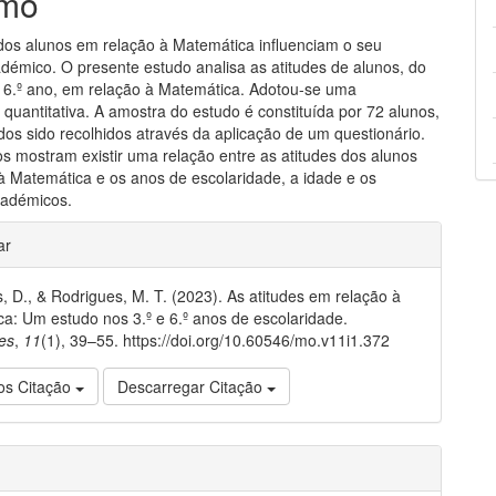
mo
 dos alunos em relação à Matemática influenciam o seu
démico. O presente estudo analisa as atitudes de alunos, do
o 6.º ano, em relação à Matemática. Adotou-se uma
quantitativa. A amostra do estudo é constituída por 72 alunos,
dos sido recolhidos através da aplicação de um questionário.
os mostram existir uma relação entre as atitudes dos alunos
à Matemática e os anos de escolaridade, a idade e os
cadémicos.
gins.themes.bootstrap3.article.de
ar
, D., & Rodrigues, M. T. (2023). As atitudes em relação à
a: Um estudo nos 3.º e 6.º anos de escolaridade.
es
,
11
(1), 39–55. https://doi.org/10.60546/mo.v11i1.372
os Citação
Descarregar Citação