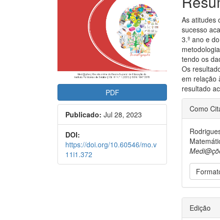
Resu
As atitudes
sucesso aca
3.º ano e d
metodologia 
tendo os da
Os resultad
em relação 
resultado a
PDF
##plu
Como Cit
Publicado:
Jul 28, 2023
Rodrigues
DOI:
Matemátic
https://doi.org/10.60546/mo.v
Medi@çõ
11i1.372
Format
Edição