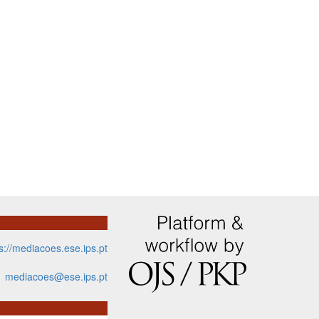
s://mediacoes.ese.ips.pt
mediacoes@ese.ips.pt