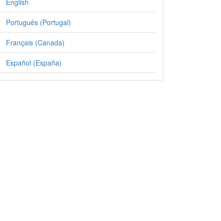
English
Português (Portugal)
Français (Canada)
Español (España)
tails##