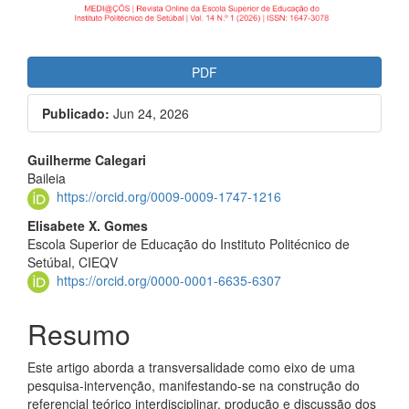
PDF
Publicado:
Jun 24, 2026
##plugins.themes.bootstrap3.a
Guilherme Calegari
Baileia
https://orcid.org/0009-0009-1747-1216
Elisabete X. Gomes
Escola Superior de Educação do Instituto Politécnico de
Setúbal, CIEQV
https://orcid.org/0000-0001-6635-6307
Resumo
Este artigo aborda a transversalidade como eixo de uma
pesquisa-intervenção, manifestando-se na construção do
referencial teórico interdisciplinar, produção e discussão dos