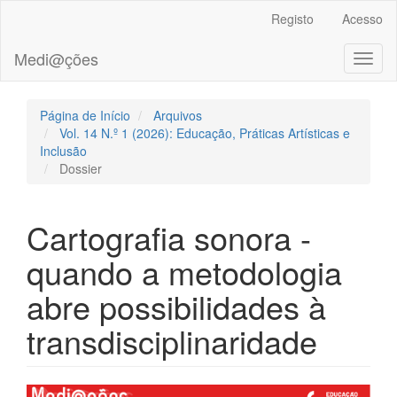
##plugins.themes.bootstrap3.accessible_menu.main_navigation
Registo
Acesso
##plugins.themes.bootstrap3.accessible_menu.main_content##
##plugins.themes.bootstrap3.accessible_menu.sidebar##
Medi@ções
Toggl
naviga
Página de Início
Arquivos
Vol. 14 N.º 1 (2026): Educação, Práticas Artísticas e
Inclusão
Dossier
Cartografia sonora -
quando a metodologia
abre possibilidades à
transdisciplinaridade