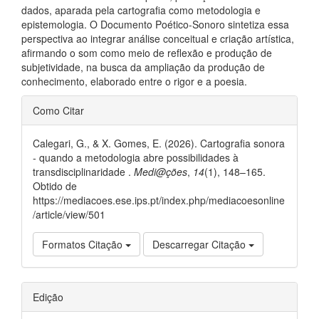
dados, aparada pela cartografia como metodologia e
epistemologia. O Documento Poético-Sonoro sintetiza essa
perspectiva ao integrar análise conceitual e criação artística,
afirmando o som como meio de reflexão e produção de
subjetividade, na busca da ampliação da produção de
conhecimento, elaborado entre o rigor e a poesia.
##plugins.themes.bootstrap3.ar
Como Citar
Calegari, G., & X. Gomes, E. (2026). Cartografia sonora
- quando a metodologia abre possibilidades à
transdisciplinaridade .
Medi@ções
,
14
(1), 148–165.
Obtido de
https://mediacoes.ese.ips.pt/index.php/mediacoesonline
/article/view/501
Formatos Citação
Descarregar Citação
Edição