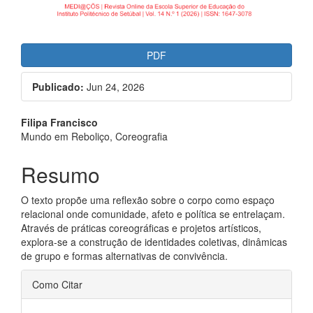
PDF
Publicado:
Jun 24, 2026
##plugins.themes.bootstrap3.a
Filipa Francisco
Mundo em Reboliço, Coreografia
Resumo
O texto propõe uma reflexão sobre o corpo como espaço
relacional onde comunidade, afeto e política se entrelaçam.
Através de práticas coreográficas e projetos artísticos,
explora-se a construção de identidades coletivas, dinâmicas
de grupo e formas alternativas de convivência.
##plugins.themes.bootstrap3.ar
Como Citar