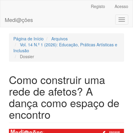
##plugins.themes.bootstrap3.accessible_menu.main_navigation
Registo
Acesso
##plugins.themes.bootstrap3.accessible_menu.main_content##
##plugins.themes.bootstrap3.accessible_menu.sidebar##
Medi@ções
Toggl
naviga
Página de Início
Arquivos
Vol. 14 N.º 1 (2026): Educação, Práticas Artísticas e
Inclusão
Dossier
Como construir uma
rede de afetos? A
dança como espaço de
encontro