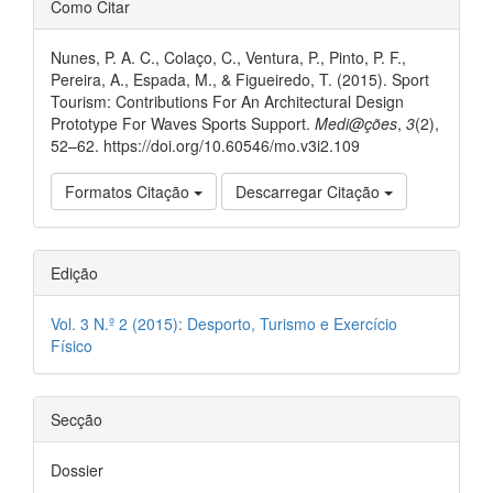
##plugins.themes.bootstrap3.ar
Como Citar
Nunes, P. A. C., Colaço, C., Ventura, P., Pinto, P. F.,
Pereira, A., Espada, M., & Figueiredo, T. (2015). Sport
Tourism: Contributions For An Architectural Design
Prototype For Waves Sports Support.
Medi@ções
,
3
(2),
52–62. https://doi.org/10.60546/mo.v3i2.109
Formatos Citação
Descarregar Citação
Edição
Vol. 3 N.º 2 (2015): Desporto, Turismo e Exercício
Físico
Secção
Dossier