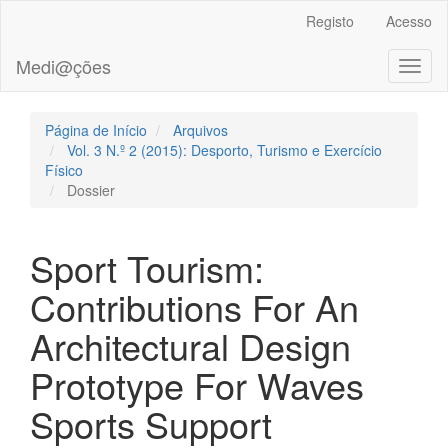
##plugins.themes.bootstrap3.accessible_menu.main_navigation
Registo
Acesso
##plugins.themes.bootstrap3.accessible_menu.main_content##
##plugins.themes.bootstrap3.accessible_menu.sidebar##
Medi@ções
Toggl
naviga
Página de Início
Arquivos
Vol. 3 N.º 2 (2015): Desporto, Turismo e Exercício
Físico
Dossier
Sport Tourism:
Contributions For An
Architectural Design
Prototype For Waves
Sports Support