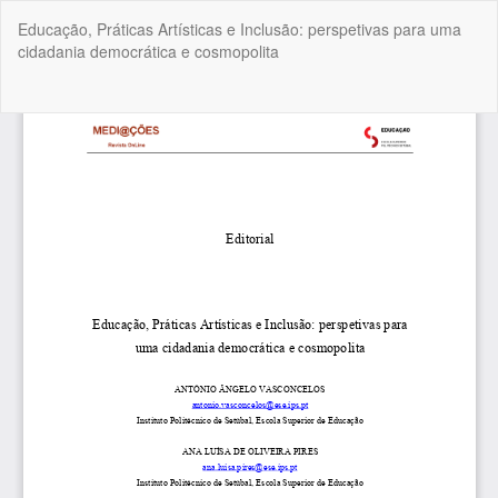
Voltar
Educação, Práticas Artísticas e Inclusão: perspetivas para uma
a
cidadania democrática e cosmopolita
Detalhes
do
Artigo
Tra
Do
P