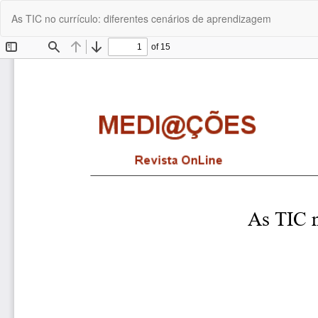
Voltar
As TIC no currículo: diferentes cenários de aprendizagem
a
Detalhes
do
Artigo