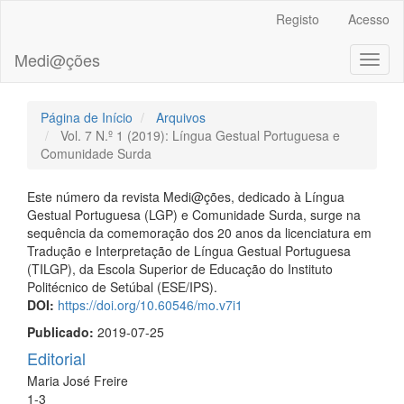
##plugins.themes.bootstrap3.accessible_menu.main_navigation
Registo
Acesso
##plugins.themes.bootstrap3.accessible_menu.main_content##
##plugins.themes.bootstrap3.accessible_menu.sidebar##
Medi@ções
Toggl
naviga
Página de Início
Arquivos
Vol. 7 N.º 1 (2019): Língua Gestual Portuguesa e
Comunidade Surda
Este número da revista Medi@ções, dedicado à Língua
Gestual Portuguesa (LGP) e Comunidade Surda, surge na
sequência da comemoração dos 20 anos da licenciatura em
Tradução e Interpretação de Língua Gestual Portuguesa
(TILGP), da Escola Superior de Educação do Instituto
Politécnico de Setúbal (ESE/IPS).
DOI:
https://doi.org/10.60546/mo.v7i1
Publicado:
2019-07-25
Editorial
Maria José Freire
1-3