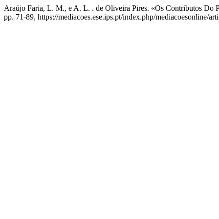
Araújo Faria, L. M., e A. L. . de Oliveira Pires. «Os Contributos Do
pp. 71-89, https://mediacoes.ese.ips.pt/index.php/mediacoesonline/art