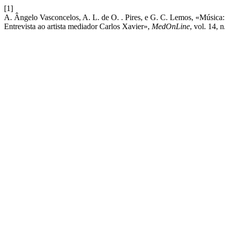
[1]
A. Ângelo Vasconcelos, A. L. de O. . Pires, e G. C. Lemos, «Música: A 
Entrevista ao artista mediador Carlos Xavier»,
MedOnLine
, vol. 14, 