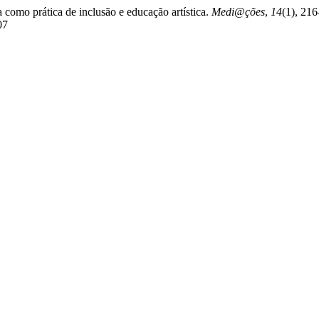
a como prática de inclusão e educação artística.
Medi@ções
,
14
(1), 21
07