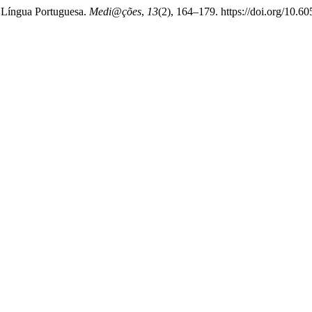
e Língua Portuguesa.
Medi@ções
,
13
(2), 164–179. https://doi.org/10.