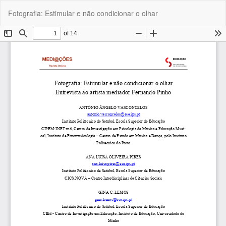
Voltar
Tra
Do
Fotografia: Estimular e não condicionar o olhar
a
P
Detalhes
do
Artigo