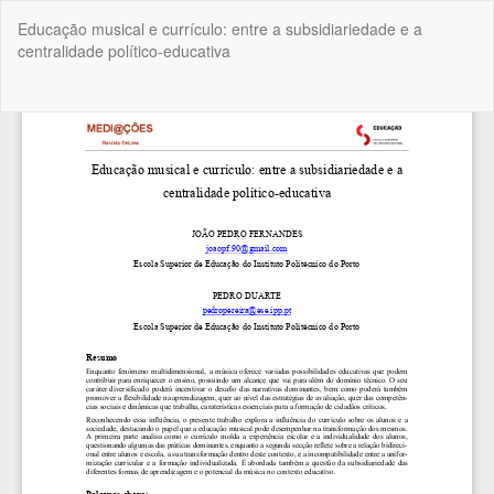
Voltar
Educação musical e currículo: entre a subsidiariedade e a
a
centralidade político-educativa
Detalhes
do
Artigo
Tra
Do
P